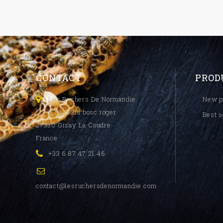
CONTACT
PROD
Les Ruchers De Normandie
New p
6 route du bosc roger
Best s
27330 Gisay La Coudre
France
+33 6 87 47 21 46
contact@lesruchersdenormandie.com