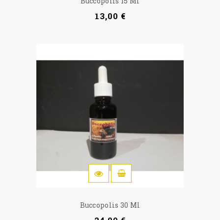
Buccopolis 15 Ml
13,00 €
OSTOSKORIIN
Buccopolis 30 Ml