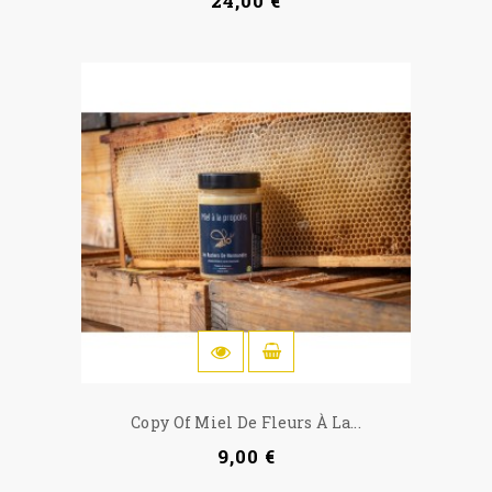
24,00 €
OSTOSKORIIN
Copy Of Miel De Fleurs À La...
9,00 €