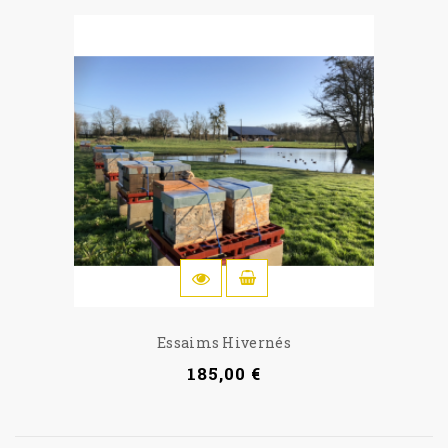
LÆG I INDKØBSKURV
Essaims Hivernés
185,00 €