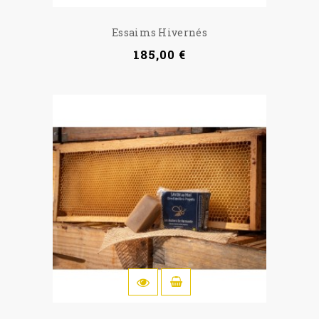
Essaims Hivernés
185,00 €
IN DEN WARENKORB