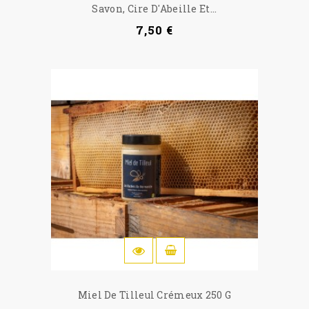
Savon, Cire D'Abeille Et...
7,50 €
IN DEN WARENKORB
Miel De Tilleul Crémeux 250 G