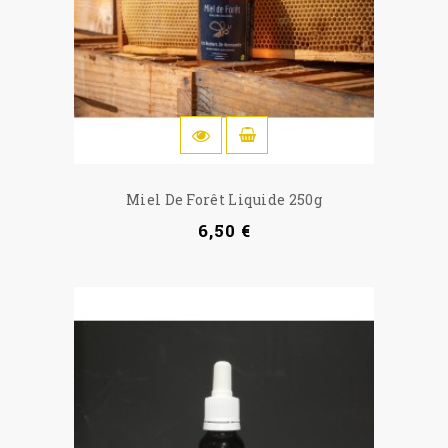
IN DEN WARENKORB
Miel De Forêt Liquide 250g
6,50 €