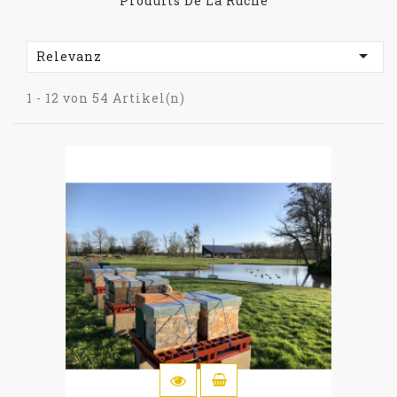
Produits De La Ruche

Relevanz
1 - 12 von 54 Artikel(n)
IN DEN WARENKORB