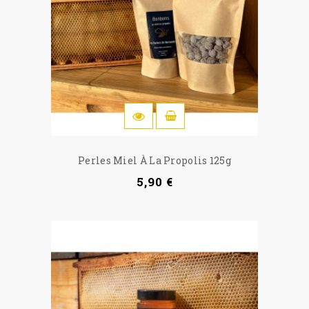
IN DEN WARENKORB
Perles Miel À La Propolis 125g
5,90 €