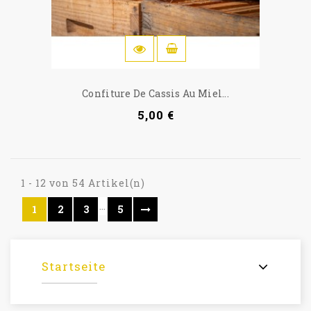
IN DEN WARENKORB
Confiture De Cassis Au Miel...
5,00 €
1 - 12 von 54 Artikel(n)
…
1
2
3
5
Startseite