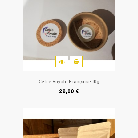
IN DEN WARENKORB
Gelee Royale Française 10g
28,00 €