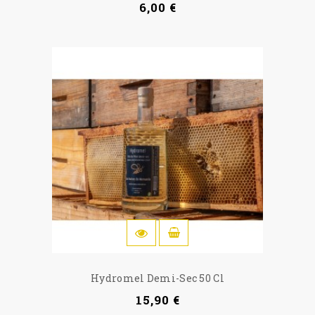
6,00 €
IN DEN WARENKORB
Hydromel Demi-Sec 50 Cl
15,90 €