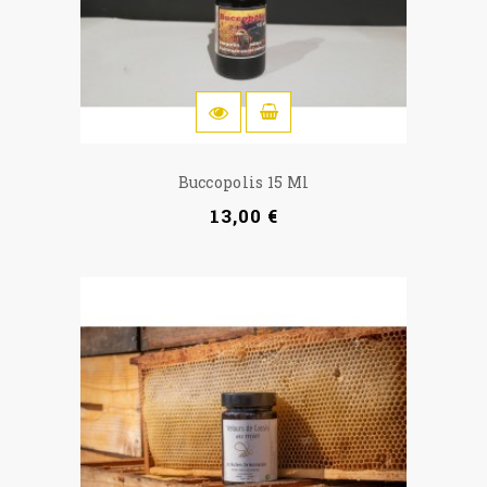
IN DEN WARENKORB
Buccopolis 15 Ml
13,00 €