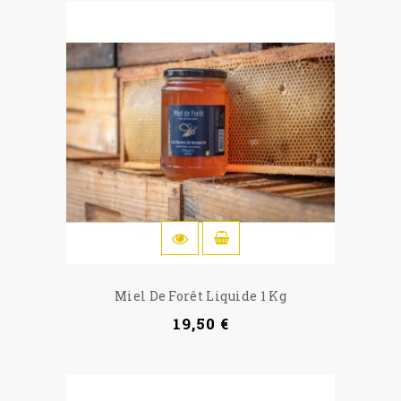
IN DEN WARENKORB
Miel De Forêt Liquide 1 Kg
19,50 €