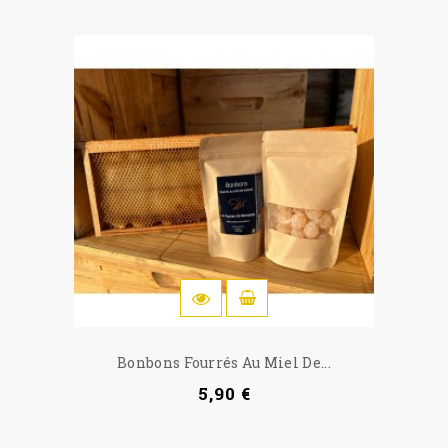
IN DEN WARENKORB
Bonbons Fourrés Au Miel De...
5,90 €