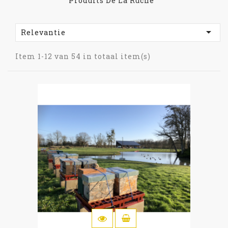
Produits De La Ruche

Relevantie
Item 1-12 van 54 in totaal item(s)
IN WINKELWAGEN