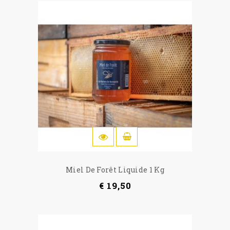
IN WINKELWAGEN
Miel De Forêt Liquide 1 Kg
€ 19,50