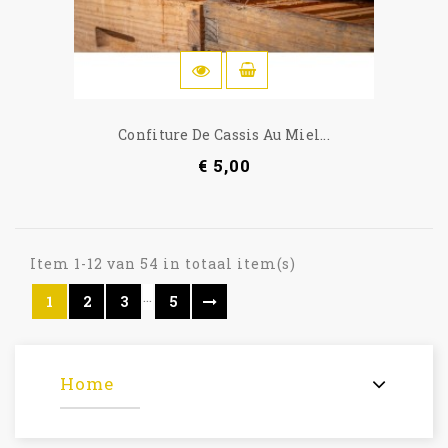
IN WINKELWAGEN
Confiture De Cassis Au Miel...
€ 5,00
Item 1-12 van 54 in totaal item(s)
…
1
2
3
5
Home