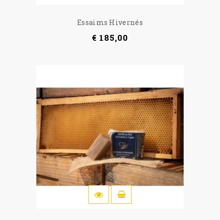
Essaims Hivernés
€ 185,00
IN WINKELWAGEN