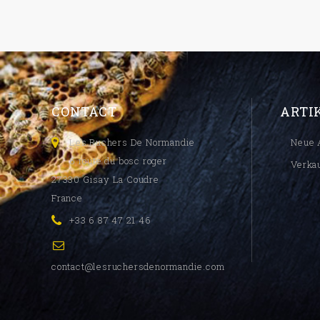
CONTACT
ARTI
Les Ruchers De Normandie
Neue 
6 route du bosc roger
Verka
27330 Gisay La Coudre
France
+33 6 87 47 21 46
contact@lesruchersdenormandie.com