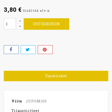
3,80 €
Sisältää alv:n
OSTOSKORIIN
Tuotetiedot
Viite
JUPOM100
Tilausviitteet