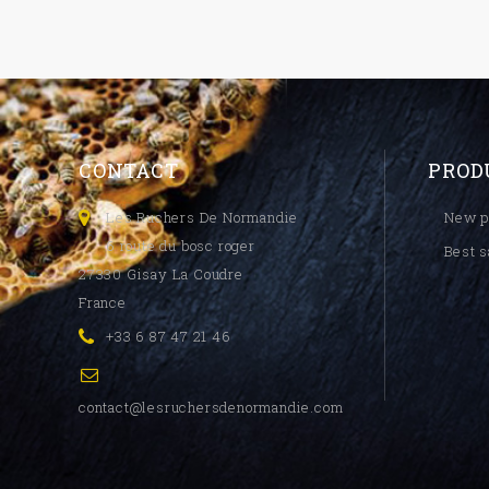
CONTACT
PROD
Les Ruchers De Normandie
New p
6 route du bosc roger
Best s
27330 Gisay La Coudre
France
+33 6 87 47 21 46
contact@lesruchersdenormandie.com