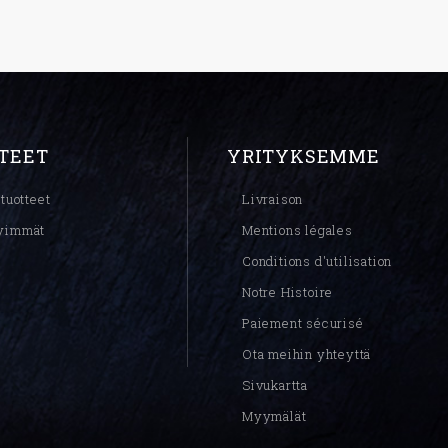
TEET
YRITYKSEMME
tuotteet
Livraison
yimmät
Mentions légales
Conditions d'utilisation
Notre Histoire
Paiement sécurisé
Ota meihin yhteyttä
Sivukartta
Myymälät