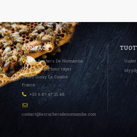
CONTACT
TUOT
Les Ruchers De Normandie
Uudet 
6 route du bosc roger
Myyd
27330 Gisay La Coudre
France
+33 6 87 47 21 46
contact@lesruchersdenormandie.com