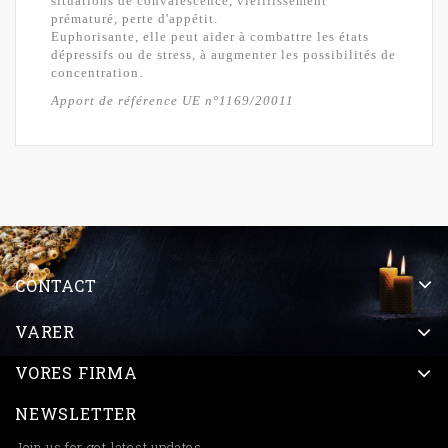
situations de convalescence, vieillissement
prématuré, perte d'appétit.
Euphorisante, elle peut aider à combattre les états
dépressifs ou de stress, à augmenter les possibilités de
concentration.
Apport de référence
UE n°1169/20011
CONTACT
VARER
VORES FIRMA
NEWSLETTER
Join us for get latest updates