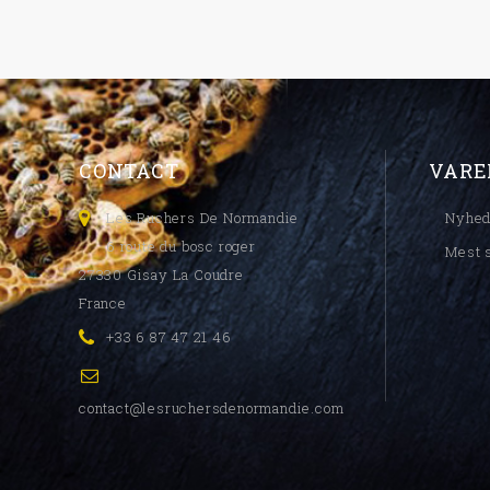
CONTACT
VARE
Les Ruchers De Normandie
Nyhed
6 route du bosc roger
Mest 
27330 Gisay La Coudre
France
+33 6 87 47 21 46
contact@lesruchersdenormandie.com